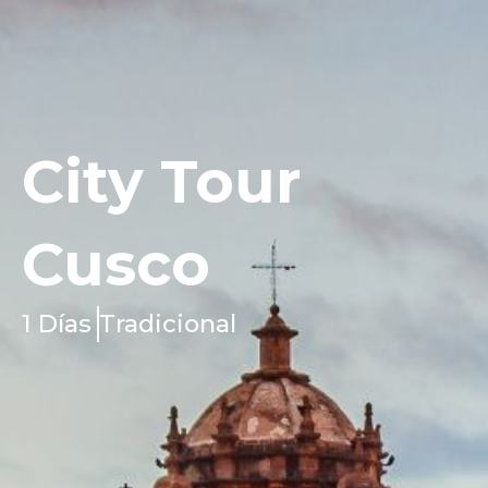
City Tour
Cusco
1 Días
Tradicional