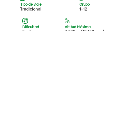
Tipo de viaje
Grupo
Tradicional
1-12
Dificultad
Altitud Máxima
Facil
3,700 m (12,139 pies)
Descripción
Itinerario
Incluye
Antes de partir
Lista de embalaje
Precios
A hora indicada iniciaremos el recojo de
los hoteles, para comenzar con la visita al